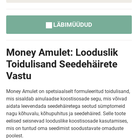
LÄBIMÜÜDUD
Money Amulet: Looduslik
Toidulisand Seedehäirete
Vastu
Money Amulet on spetsiaalselt formuleeritud toidulisand,
mis sisaldab ainulaadse koostisosade segu, mis võivad
aidata leevendada seedehäiretega seotud sümptomeid
nagu kõhuvalu, kõhupuhitus ja seedehäired. Selle toote
eelised seisnevad looduslike koostisosade kasutamises,
mis on tuntud oma seedimist soodustavate omaduste
poolest.