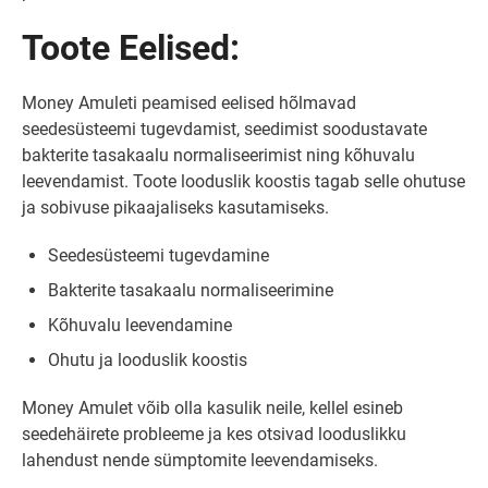
Toote Eelised:
Money Amuleti peamised eelised hõlmavad
seedesüsteemi tugevdamist, seedimist soodustavate
bakterite tasakaalu normaliseerimist ning kõhuvalu
leevendamist. Toote looduslik koostis tagab selle ohutuse
ja sobivuse pikaajaliseks kasutamiseks.
Seedesüsteemi tugevdamine
Bakterite tasakaalu normaliseerimine
Kõhuvalu leevendamine
Ohutu ja looduslik koostis
Money Amulet võib olla kasulik neile, kellel esineb
seedehäirete probleeme ja kes otsivad looduslikku
lahendust nende sümptomite leevendamiseks.