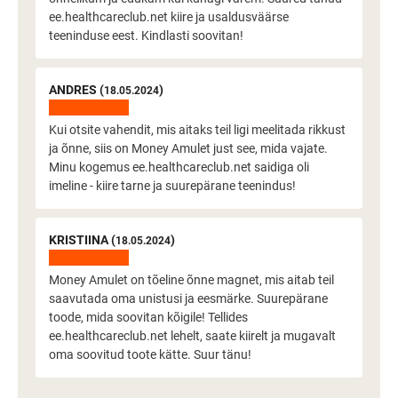
ee.healthcareclub.net kiire ja usaldusväärse
teeninduse eest. Kindlasti soovitan!
ANDRES (
)
18.05.2024
Kui otsite vahendit, mis aitaks teil ligi meelitada rikkust
ja õnne, siis on Money Amulet just see, mida vajate.
Minu kogemus ee.healthcareclub.net saidiga oli
imeline - kiire tarne ja suurepärane teenindus!
KRISTIINA (
)
18.05.2024
Money Amulet on tõeline õnne magnet, mis aitab teil
saavutada oma unistusi ja eesmärke. Suurepärane
toode, mida soovitan kõigile! Tellides
ee.healthcareclub.net lehelt, saate kiirelt ja mugavalt
oma soovitud toote kätte. Suur tänu!