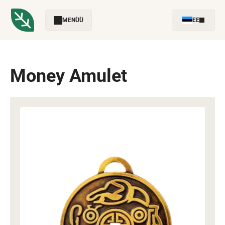
MENÜÜ
EE
Money Amulet