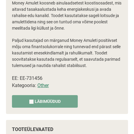
Money Amulet koosneb ainulaadsetest koostisosadest, mis
aitavad tasakaalustada keha energiakeskusi ja avada
rahalise edu kanalid. Toodet kasutatakse sageli loitsude ja
amulettidena ning see on tuntud oma võime poolest
meelitada ligi küllust ja õnne.
Paljud kasutajad on märganud Money Amuleti positiivset
mõju oma finantsolukorrale ning tunnevad end pärast selle
kasutamist enesekindlamalt ja rahulikumalt. Toodet
soovitatakse kasutada regulaarselt, et saavutada parimad
tulemused ja nautida rahalist stabiilsust.
EE: EE-731456
Kategooria:
Other
LÄBIMÜÜDUD
TOOTEÜLEVAATED