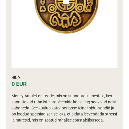
HIND
0 EUR
Money Amulet on toode, mis on suunatud inimestele, kes
kannatavad rahaliste probleemide käes ning soovivad neist
vabaneda. See kuulub kategooriasse teine toidulisandid ja
on loodud spetsiaalselt selleks, et aidata leevendada stressi
ja muresid, mis on seotud rahalise ebastabiilsusega.