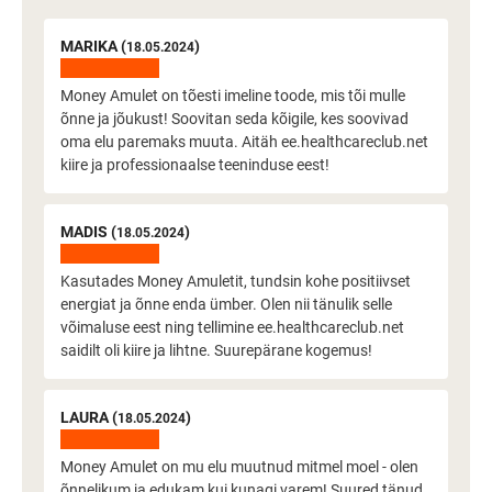
MARIKA (
)
18.05.2024
Money Amulet on tõesti imeline toode, mis tõi mulle
õnne ja jõukust! Soovitan seda kõigile, kes soovivad
oma elu paremaks muuta. Aitäh ee.healthcareclub.net
kiire ja professionaalse teeninduse eest!
MADIS (
)
18.05.2024
Kasutades Money Amuletit, tundsin kohe positiivset
energiat ja õnne enda ümber. Olen nii tänulik selle
võimaluse eest ning tellimine ee.healthcareclub.net
saidilt oli kiire ja lihtne. Suurepärane kogemus!
LAURA (
)
18.05.2024
Money Amulet on mu elu muutnud mitmel moel - olen
õnnelikum ja edukam kui kunagi varem! Suured tänud