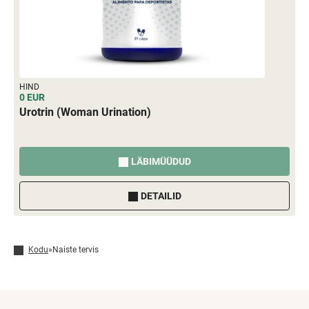
HIND
0 EUR
Urotrin (Woman Urination)
LÄBIMÜÜDUD
DETAILID
Kodu
»
Naiste tervis