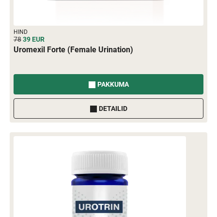
HIND
78
39
EUR
Uromexil Forte (Female Urination)
PAKKUMA
DETAILID